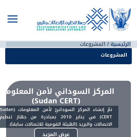
خطي
لى
لمحتوى
Main
Menu
الرئيسية
المشروعات
المشروعات
المركز السوداني لأمن المعلومات
(Sudan CERT)
تمّ إنشاء المركز السودانيّ لأمن المعلومات (Sudan
CERT) في يناير 2010 بمبادرة من جهاز تنظيم
الاتصالات والبريد (الهيئة القومية للاتصالات سابقا).
عرض المزيد