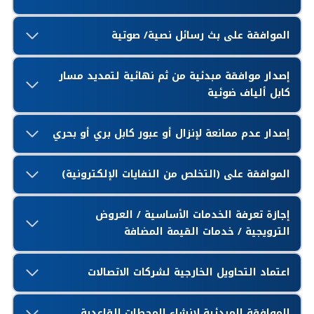
الموافقة على بث رسائل نصية/ صوتية
إصدار موافقة مبدئية من ثم نهائية لتمديد مسار
كابل ألياف ضوئية
إصدار عدم ممانعة لإنزال أو عبور
كابل
بري أو بحري
الموافقة على (التخلص من النفايات الإلكترونية)
إجازة تعرفة الخدمات الأساسية / العروض
الترويجية / خدمات القيمة المضافة
اعتماد التحاويل الخارجية لشركات الاتصالات
الموافقة المبدئية لإنشاء المحطات القاعدية