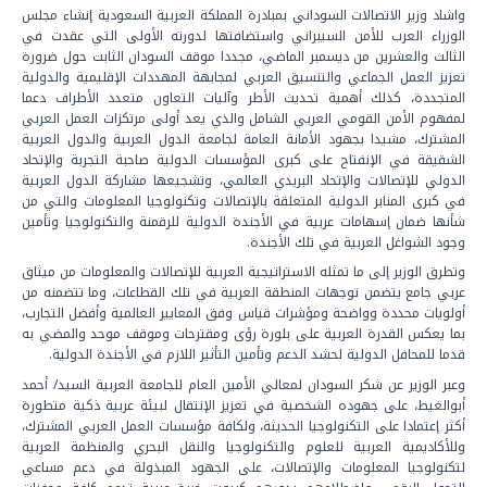
واشاد وزير الاتصالات السوداني بمبادرة المملكة العربية السعودية إنشاء مجلس
الوزراء العرب للأمن السيبراني واستضافتها لدورته الأولى التي عقدت في
الثالث والعشرين من ديسمبر الماضي، مجددا موقف السودان الثابت حول ضرورة
تعزيز العمل الجماعي والتنسيق العربي لمجابهة المهددات الإقليمية والدولية
المتجددة، كذلك أهمية تحديث الأطر وآليات التعاون متعدد الأطراف دعما
لمفهوم الأمن القومي العربي الشامل والذي يعد أولى مرتكزات العمل العربي
المشترك، مشيدا بجهود الأمانة العامة لجامعة الدول العربية والدول العربية
الشقيقة في الإنفتاح على كبرى المؤسسات الدولية صاحبة التجربة والإتحاد
الدولي للإتصالات والإتحاد البريدي العالمي، وتشجيعها مشاركة الدول العربية
في كبرى المنابر الدولية المتعلقة بالإتصالات وتكنولوجيا المعلومات والتي من
شأنها ضمان إسهامات عربية في الأجندة الدولية للرقمنة والتكنولوجيا وتأمين
وجود الشواغل العربية في تلك الأجندة.
وتطرق الوزير إلى ما تمثله الاستراتيجية العربية للإتصالات والمعلومات من ميثاق
عربي جامع يتضمن توجهات المنطقة العربية في تلك القطاعات، وما تتضمنه من
أولويات محددة وواضحة ومؤشرات قياس وفق المعايير العالمية وأفضل التجارب،
بما يعكس القدرة العربية على بلورة رؤى ومقترحات وموقف موحد والمضي به
قدما للمحافل الدولية لحشد الدعم وتأمين التأثير اللازم في الأجندة الدولية.
وعبر الوزير عن شكر السودان لمعالي الأمين العام للجامعة العربية السيد/ أحمد
أبوالغيط، على جهوده الشخصية في تعزيز الإنتقال لبيئة عربية ذكية متطورة
أكثر إعتمادا على التكنولوجيا الحديثة، ولكافة مؤسسات العمل العربي المشترك،
وللأكاديمية العربية للعلوم والتكنولوجيا والنقل البحري والمنظمة العربية
لتكنولوجيا المعلومات والإتصالات، على الجهود المبذولة في دعم مساعي