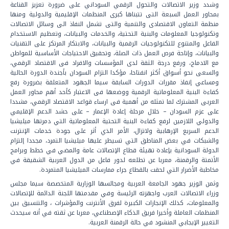
وشدد وزير الاتصالات والتحول الرقمي السوداني على ضرورة تعزيز القناعة
بمحاور العمل السبعة التى تتبناها كبرى المنظمات الإقليمية والدولية ومنها
منظمة التعاون الاقتصادى والتنمية والتى تشمل النفاذ الى وسائل الاتصالات
وتكنولوجيا المعلومات والبنية التحتية، والخدمات والبيانات، وتعظيم الاستخدام
الفاعل والمتنوع للتكنولوجيات الرقمية والبيانات، والابتكار المرتكز على التقنيات
والبيانات، وإتاحة فرص العمل ذات الصلة، وتحقيق الاحتياجات الأساسية للمواطن
مع الادماج، ورفع درجة الثقة لدى المؤسسات والافراد فى الاقتصاد الرقمي،
والسعى نحو أسواق أكثر انفتاحا، مؤكدا التزام السودان بأجندة الدورة الحالية
ومساعي إنفاذ مقررات الدورات السابقة سيما الجهود المتعلقة بضرورة رفع
كفاءة البنية المعلوماتية الرقمية ووضعها فى الاعتبار كأحد أهم محاور العمل
العربى المشترك لما تمثله من أهمية فى ارساء قواعد الاقتصاد الرقمي، مشددا
على عزم السودان – خلال مرحلة إعادة الإعمار – على حشد الدعم الإقليمي
والدولي اللازمين لرفع كفاءة البنية التحتية المعلوماتية التي دمرتها ميليشيا
الدعم السريع الإرهابية ولاتزال، الأمر الذي أثر على جودة خدمات الإنترنت
والشبكات في بعض المناطق التي تسيطر عليها ميليشيا التمرد، مجددا إلتزام
الدولة السودانية بإعادة تهيئة قطاع الإتصالات عامة والمضي في خطط وبرامج
الأتمتة والرقمنة، معربا عن تطلعه لدور فاعل من الدول العربية الشقيقة في
مخاطبة الأضرار التي لحقت بالقطاع جراء ممارسات الميليشيا المتمردة.
وثمن الوزير جهود الجامعة العربية ومجالسها الوزارية المتخصصة سيما مجلس
وزراء الاتصالات العرب واجهزته الرئيسة وفي مقدمتها اللجنة الدائمة للإتصالات
والمعلومات، كذلك الإنجازات الكبيرة لفرق الأنترنت والمؤشرات ، والتنسيق بين
المنظمات العاملة وأخيرا فريق الذكاء الإصطناعي، معربا عن ثقته في أنه سيحدث
التغيير الإيجابي المنشود في حالة الرقمنة العربية.