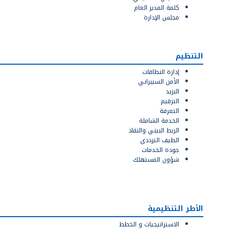
‫كلمة ‬‫المدير‬ ‫العام‬
مجلس الإدارة
التنظيم
إدارة النطاقات
الأمن السيبراني
البريد
الترقيم
التعرفة
الخدمة الشاملة
الربط البيني والنفاذ
الطيف الترددي
جودة الخدمات
شؤون المستهلك
الأطر التنظيمية
الاستراتيجيات و الخطط‬