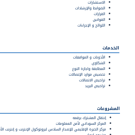
‫الاستشارات‬
‫الضوابط‬‫ والإرشادات‬
‫القرارات‬
‫القوانين‬
‫اللوائح و الإجراءات‬
الخدمات
الأذونات و الموافقات
الشكاوى
‫المطابقة ‬‫واجازة‬ ‫النوع
تخصيص موارد الإتصالات
تراخيص الاتصالات
تراخيص البريد
المشروعات
إنتقال المشترك برقمه
المركز السوداني لأمن المعلومات
مركز الخبرة الإقليمي للإصدار السادس لبروتوكول الإنترنت و إنترنت الأ
مشروع إبصار