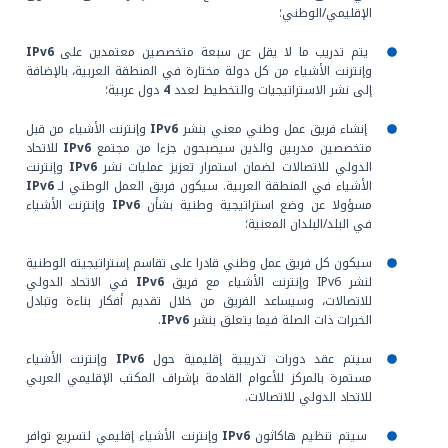
الإقليمي/الوطني؛
يتم تدريب ما لا يقل عن سبعة متخصصين معتمدين على
IPv6
وإنترنت الأشياء من كل دولة مختارة في المنطقة العربية، بالإضافة
إلى نشر الاستراتيجيات والتخطيط لعدد
4
دول عربية؛
إنشاء فريق عمل وطني معني بنشر
IPv6
وإنترنت الأشياء من قبل
متخصصين مدربين والذين سيصبحون جزءا من مجتمع
IPv6
للاتحاد
الدولي للاتصالات لضمان استمرار تعزيز عمليات نشر
IPv6
وإنترنت
الأشياء في المنطقة العربية. سيكون فريق العمل الوطني لـ
IPv6
مسؤولا عن وضع استراتيجية وطنية بشأن
IPv6
وإنترنت الأشياء
في البلد/البلدان المعنية؛
سيكون كل فريق عمل وطني قادرا على تقاسم إستراتيجيته الوطنية
لنشر IPv6 وإنترنت الأشياء مع فريق
IPv6
في الاتحاد الدولي
للاتصالات، وسيساعد الفريق من خلال تقديم أفكار بناءة وتبادل
الخبرات ذات الصلة فيما يتعلق بنشر
IPv6
.
سيتم عقد دورات تدريبية إقليمية حول
IPv6
وإنترنت الأشياء
مستمرة بالمركز للأعوام القادمة بإشراف المكتب الإقليمي العربي
للاتحاد الدولي للاتصالات.
سيتم تنظيم هاكاثون
IPv6
وإنترنت الأشياء إقليمي لتسريع توافر