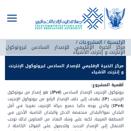
خطي
لى
لمحتوى
Main
Menu
الرئيسية
المشروعات
مركز الخبرة الإقليمي للإصدار السادس لبروتوكول
الإنترنت و إنترنت الأشياء
مركز الخبرة الإقليمي للإصدار السادس لبروتوكول الإنترنت
و إنترنت الأشياء
أهمية المشروع:
بروتوكول الإنترنت الإصدار السادس (
IPv6
) هو إصدار من بروتوكول
الإنترنت (
IP
) يهدف إلى خلف الإصدار الرابع من بروتوكول الإنترنت
(
IPv4
) والذي يوجه حاليا جميع حركة الإنترنت تقريبا في أقل
البلدان نموا/البلدان منخفضة الدخل والبلدان النامية الأخرى في
المنطقة العربية، لكنه على وشك النفاد من العناوين لذلك توجب
الانتقال إلى الإصدار الجديد. وللحصول على الفوائد الكاملة لـ