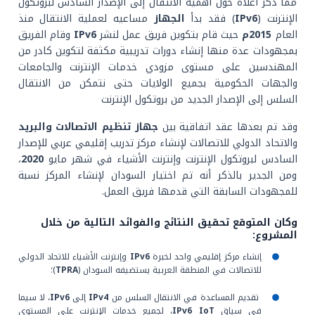
مما ذكر أعلاه حول أهمية الانتقال إلى الإصدار السادس لبروتكول
الإنترنت (
IPv6
) فقد بدأ
الجهاز
مساعيه لعملية الانتقال منذ
العام
2015م
حيث قام بتكوين فريق عمل لنشر
IPv6
وقام الفريق
بمجهودات عدة منها إنشاء دورات تدريبية مكثفة لتكوين كادر من
المهندسين على مستوى مزودي خدمات الإنترنت والجامعات
والجهات الحكومية بجميع الولايات حتى نتمكن من الانتقال
السلس إلى الإصدار الجديد من بروتكول الإنترنت
وقد تم بعدها عقد اتفاقية بين
جهاز تنظيم الاتصالات والبريد
والاتحاد الدولي للاتصالات لإنشاء مركز تدريب إقليمي عربي للإصدار
السادس لبروتكول الإنترنت وإنترنت الأشياء في شهر مايو
2020
،
ومن الجدير بالذكر أنه تم اختيار السودان لإنشاء المركز نسبة
للمجهودات السابقة التي قدمها فريق العمل.
وكان المتوقع تحقيق النتائج والفوائد التالية من خلال
المشروع:
إنشاء مركز إقليمي واحد لخبرة
IPv6
وإنترنت الأشياء للاتحاد الدولي
للاتصالات في المنطقة العربية يستضيفه السودان (
TPRA
)؛
تقديم المساعدة في الانتقال السلس من
IPv4
إلى
IPv6
، لا سيما
في سياق
IoT
IPv6
، لجميع خدمات الإنترنت على المستوى