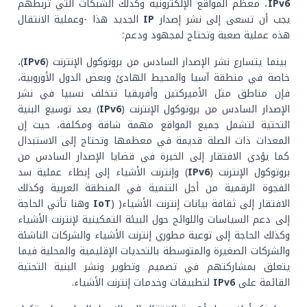
IPv6
، معظم المواقع الإلكترونية وكذلك الشبكات التي تربطهم
يجب أن تسعى إلى نشر إصدار
IP
الجديد هذا -وعملية الانتقال
هذه عملية صعبة وتحتاج لمجهود ودعم؛
بينما يتسارع نشر الإصدار السادس من بروتوكول الإنترنت (
IPv6
)،
خاصة في منطقة آسيا والمحيط الهادئ وبعض الدول الأوروبية،
فإن مناطق مثل الأميركتين وأفريقيا تتخلف نسبيا في نشر
الإصدار السادس من بروتوكول الإنترنت (
IPv6
) يعد توسيع البنية
التحتية لتشمل جميع المواقع مهمة شاقة ومكلفة، حيث إن
المعدات ذات الصلة قديمة في معظمها وتحتاج إلى الاستبدال
كما يؤدي الافتقار إلى الخبرة في قضايا الإصدار السادس من
بروتوكول الإنترنت (
IPv6
) وإنترنت الأشياء إلى إبطاء عملية سد
الفجوة الرقمية من أجل التنمية في المنطقة العربية وكذلك
الافتقار إلى ثقافة بيانات إنترنت الأشياء( (
IoT
وهنا تأتي الحاجة
إلى دعم السياسات واللوائح حول البيئة التمكينية لإنترنت الأشياء
وكذلك الحاجة إلى توعية مطوري إنترنت الأشياء والشركات الناشئة
والشركات الصغيرة والمتوسطة بالتحديات الإقليمية والمحلية فيما
يتعلق بمشاركتهم في تصميم وتطوير ونشر البنية التحتية
القائمة على
IPv6
لتطبيقات وخدمات إنترنت الأشياء.