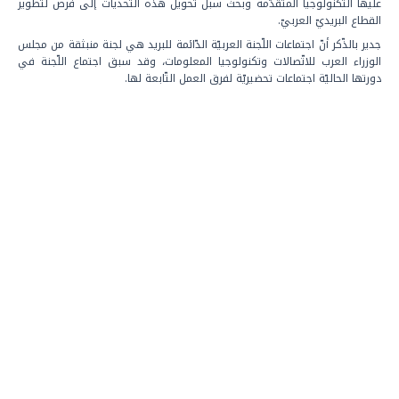
عليها التّكنولوجيا المتقدّمة وبحث سبل تحويل هذه التّحديات إلى فرص لتطوير
القطاع البريديّ العربيّ.
جدير بالذّكر أنّ اجتماعات اللّجنة العربيّة الدّائمة للبريد هي لجنة منبثقة من مجلس
الوزراء العرب للاتّصالات وتكنولوجيا المعلومات، وقد سبق اجتماع اللّجنة في
دورتها الحاليّة اجتماعات تحضيريّة لفرق العمل التّابعة لها.