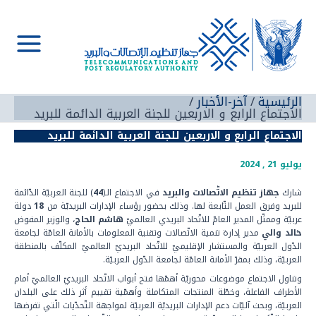
خطي
لى
لمحتوى
Main
Menu
الرئيسية
آخر-الأخبار
الاجتماع الرابع و الاربعين للجنة العربية الدائمة للبريد
الاجتماع الرابع و الاربعين للجنة العربية الدائمة للبريد
يوليو 21 , 2024
شارك
جهاز تنظيم الاتّصالات والبريد
في الاجتماع الـ(
44
) للجنة العربيّة الدّائمة
للبريد وفرق العمل التّابعة لها. وذلك بحضور رؤساء الإدارات البريديّة من
18
دولة
عربيّة وممثّل المدير العامّ للاتّحاد البريدي العالميّ
هاشم الحاج
، والوزير المفوض
خالد والي
مدير إدارة تنمية الاتّصالات وتقنية المعلومات بالأمانة العامّة لجامعة
الدّول العربيّة والمستشار الإقليميّ للاتّحاد البريديّ العالميّ المكلّف بالمنطقة
العربيّة، وذلك بمقرّ الأمانة العامّة لجامعة الدّول العربيّة.
وتناول الاجتماع موضوعات محوريّة أهمّها فتح أبواب الاتّحاد البريديّ العالميّ أمام
الأطراف الفاعلة، وخطّة المنتجات المتكاملة وأهمّية تقييم أثر ذلك على البلدان
العربيّة، وبحث آليّات دعم الإدارات البريديّة العربيّة لمواجهة التّحدّيات الّتي تفرضها