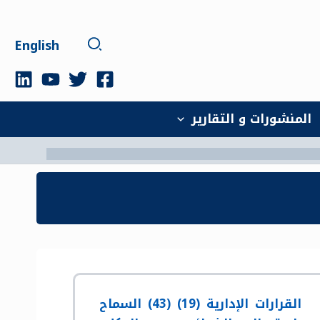
البحث
English
‫المنشورات و التقارير‬
القرارات الإدارية (19) (43) السماح