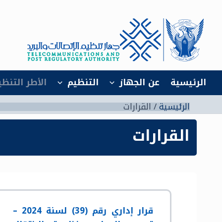
خطي
لى
لمحتوى
الرئيسية
عن الجهاز
التنظيم
‫الأطر ‬‫التن‬
الرئيسية
‫القرارات‬
القرارات‬
قرار إداري رقم (39) لسنة 2024 –